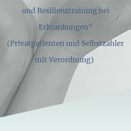
und Resilienztraining bei
Erkrankungen“
(Privatpatienten und Selbstzahler
mit Verordnung)